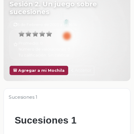
Sesión 2. Un juego sobre
sucesiones
6 de Febrero de 2025 a las 16:14
Promedio:
0
Número de valoraciones:
0
Tu calificación:
Sin calificar
Anterior
🎒 Agregar a mi Mochila
Sucesiones 1
Sucesiones 1