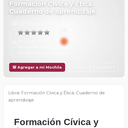
Formación Cívica y Ética.
Cuaderno de aprendizaje
6 de Febrero de 2025 a las 15:51
Promedio:
0
Número de valoraciones:
0
Tu calificación:
Sin calificar
Anterior
Siguiente
🎒 Agregar a mi Mochila
Libra: Formación Cívica y Ética. Cuaderno de
aprendizaje
Formación Cívica y