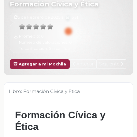
Formación Cívica y Ética
6 de Febrero de 2025 a las 15:31
Promedio:
0
Número de valoraciones:
0
Tu calificación:
Sin calificar
Anterior
Siguiente
🎒 Agregar a mi Mochila
Libro: Formación Cívica y Ética
Formación Cívica y
Ética