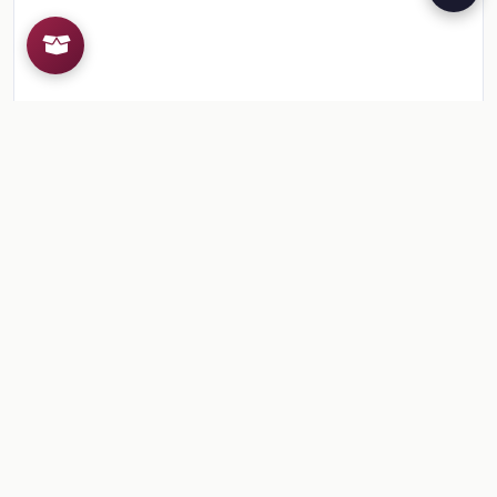
Recursos de la colección
4
📎
Formación Cívica y Ética, 4° Primaria
🎒
📎
Bloque 1
🎒
📎
Bloque 2
🎒