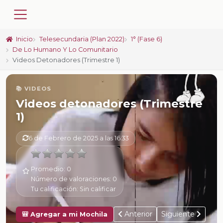
Inicio
Telesecundaria (Plan 2022)
1° (Fase 6)
De Lo Humano Y Lo Comunitario
Videos Detonadores (Trimestre 1)
📚 VIDEOS
Videos detonadores (Trimestre
1)
6 de Febrero de 2025 a las 16:33
Promedio:
0
Número de valoraciones:
0
Tu calificación:
Sin calificar
Anterior
Siguiente
🎒 Agregar a mi Mochila