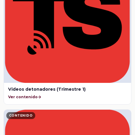
Videos detonadores (Trimestre 1)
Ver contenido
CONTENIDO