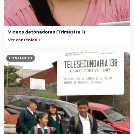
Videos detonadores (Trimestre 1)
Ver contenido
CONTENIDO