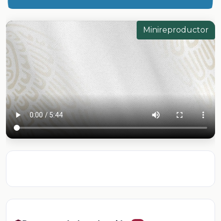
Minireproductor