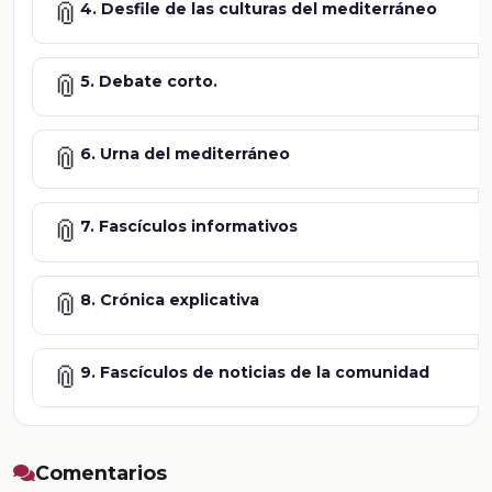
📎
4. Desfile de las culturas del mediterráneo
📎
5. Debate corto.
📎
6. Urna del mediterráneo
📎
7. Fascículos informativos
📎
8. Crónica explicativa
📎
9. Fascículos de noticias de la comunidad
Comentarios