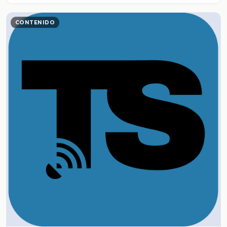
CONTENIDO