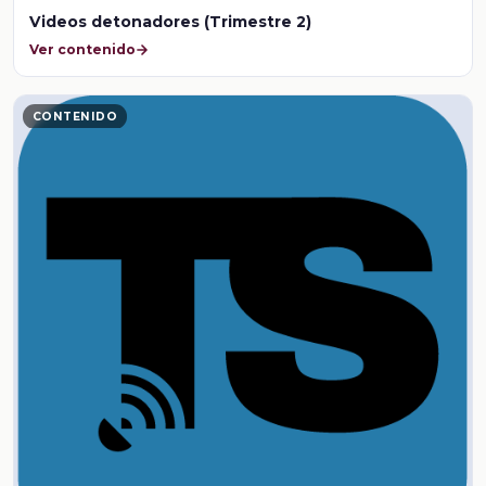
Videos detonadores (Trimestre 2)
Ver contenido
CONTENIDO