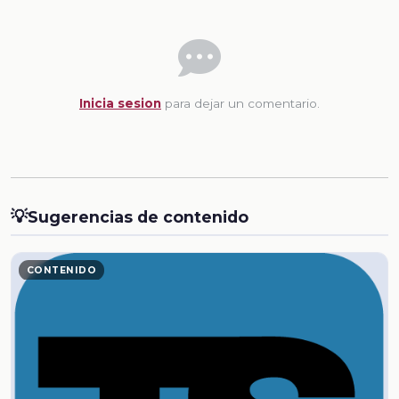
Inicia sesion
para dejar un comentario.
💡
Sugerencias de contenido
CONTENIDO