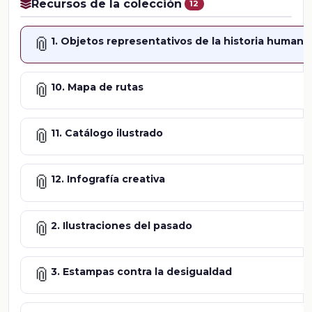
Recursos de la colección
12
📎
1. Objetos representativos de la historia humana
📎
10. Mapa de rutas
📎
11. Catálogo ilustrado
📎
12. Infografía creativa
📎
2. Ilustraciones del pasado
📎
3. Estampas contra la desigualdad