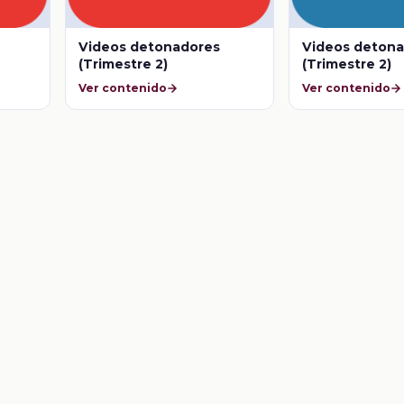
Videos detonadores
Videos deton
(Trimestre 2)
(Trimestre 2)
Ver contenido
Ver contenido