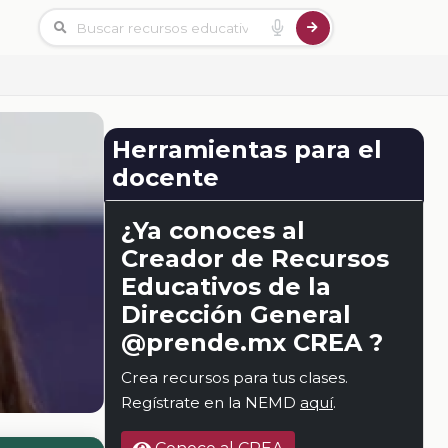
Herramientas para el
docente
¿Ya conoces al
Creador de Recursos
Educativos de la
Dirección General
@prende.mx CREA ?
Crea recursos para tus clases.
Regístrate en la NEMD
aquí
.