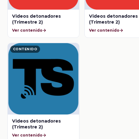
Videos detonadores
Videos detonadores
(Trimestre 2)
(Trimestre 2)
Ver contenido
Ver contenido
CONTENIDO
Videos detonadores
(Trimestre 2)
Ver contenido