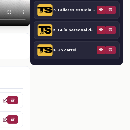
7. Talleres estudiantiles de autoconocimiento
🎒
8. Guía personal de prevención de riesgos
🎒
9. Un cartel
🎒
🎒
🎒