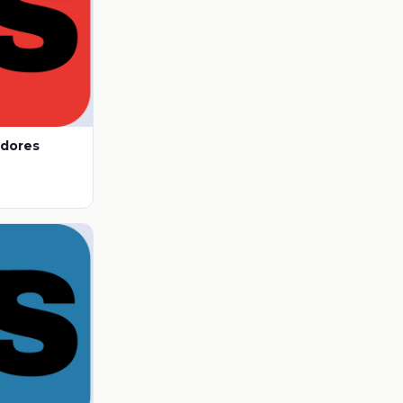
adores