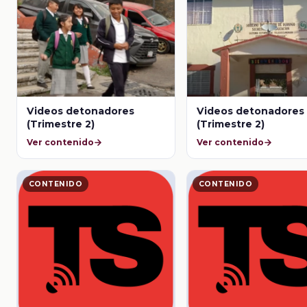
Videos detonadores
Videos detonadores
(Trimestre 2)
(Trimestre 2)
Ver contenido
Ver contenido
CONTENIDO
CONTENIDO