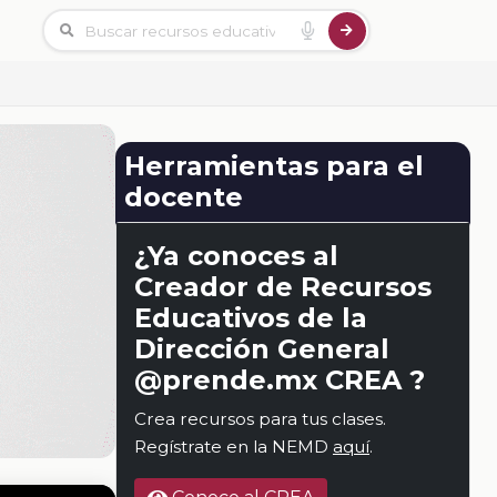
Herramientas para el
docente
¿Ya conoces al
Creador de Recursos
Educativos de la
Dirección General
@prende.mx CREA ?
Crea recursos para tus clases.
Regístrate en la NEMD
aquí
.