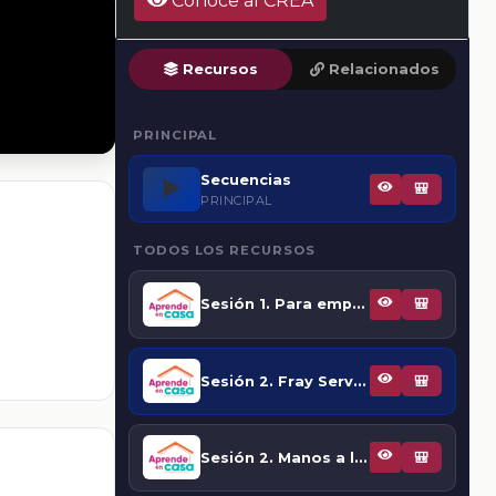
Conoce al CREA
Recursos
Relacionados
PRINCIPAL
Secuencias
▶️
🎒
PRINCIPAL
TODOS LOS RECURSOS
Sesión 1. Para empezar
🎒
Sesión 2. Fray Servando Teresa de Mier, precursor del liberalismo
🎒
Sesión 2. Manos a la obra. El Imperio de Iturbide
🎒