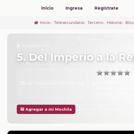
Inicio
Ingresa
Regístrate
Inicio
Telesecundaria
Tercero
Historia
Bloq
📚 SECUENCIAS
5. Del Imperio a la R
Promedio:
0
6 de Febrero de 2025 a las 16:21
Número de valorac
Tu calificación:
Sin 
Anterior
Siguiente
🎒 Agregar a mi Mochila