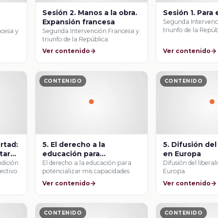
Sesión 2. Manos a la obra.
Sesión 1. Para
Expansión francesa
Segunda Intervenc
triunfo de la Repúb
cesa y
Segunda Intervención Francesa y
triunfo de la República
Ver contenido
Ver contenido
CONTENIDO
CONTENIDO
ertad:
5. El derecho a la
5. Difusión del
tar
educación para
en Europa
potencializar mis
ndición
El derecho a la educación para
Difusión del libera
lectivo
potencializar mis capacidades
Europa
capacidades
Ver contenido
Ver contenido
CONTENIDO
CONTENIDO