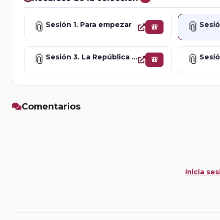
📎
📎
Sesión 1. Para empezar
🎒
📎
📎
Sesión 3. La República federal y la Constitución de 1824
Sesió
🎒
Comentarios
Inicia ses