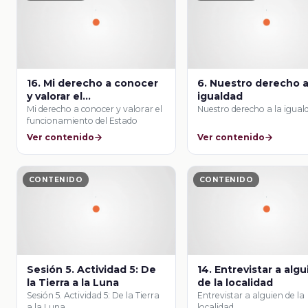
16. Mi derecho a conocer
6. Nuestro derecho a
y valorar el
igualdad
funcionamiento del
Mi derecho a conocer y valorar el
Nuestro derecho a la igual
funcionamiento del Estado
Estado
Ver contenido
Ver contenido
CONTENIDO
CONTENIDO
Sesión 5. Actividad 5: De
14. Entrevistar a alg
la Tierra a la Luna
de la localidad
Sesión 5. Actividad 5: De la Tierra
Entrevistar a alguien de la
a la Luna
localidad