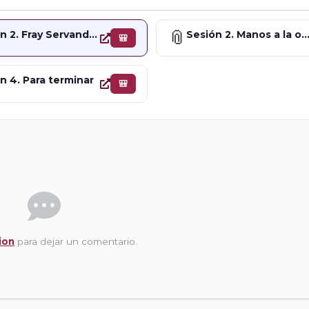
📎
Sesión 2. Fray Servando Teresa de Mier, precursor del liberalismo
Sesión 2. Manos a la obra. El Imperio de It
🎒
n 4. Para terminar
🎒
ion
para dejar un comentario.