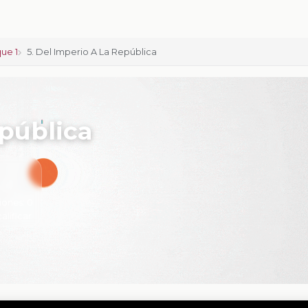
ue 1
5. Del Imperio A La República
epública
iones:
0
calificar