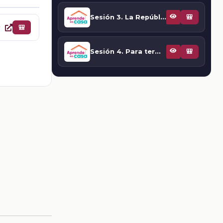
Sesión 3. La República federal y la Constitución de 1824
🎒
urbide
🎒
Sesión 4. Para terminar
🎒