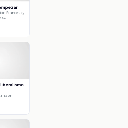
 empezar
ión Francesa y
lica
 liberalismo
lismo en