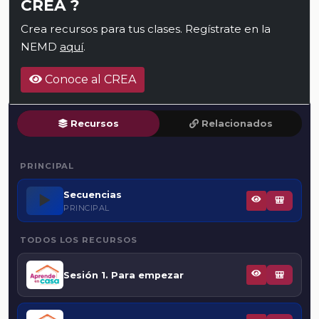
CREA ?
Crea recursos para tus clases. Regístrate en la
NEMD
aquí
.
Conoce al CREA
Recursos
Relacionados
PRINCIPAL
Secuencias
▶️
🎒
PRINCIPAL
TODOS LOS RECURSOS
Sesión 1. Para empezar
🎒