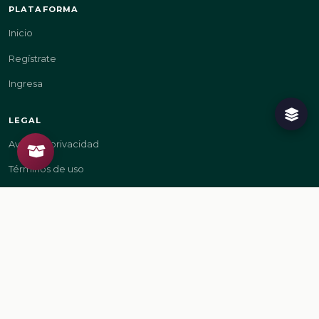
PLATAFORMA
Inicio
Regístrate
Ingresa
LEGAL
Aviso de privacidad
Términos de uso
GOBIERNO
gob.mx/sep
gob.mx
© 2026 Secretaría de Educación Pública. Todos los derechos reservados.