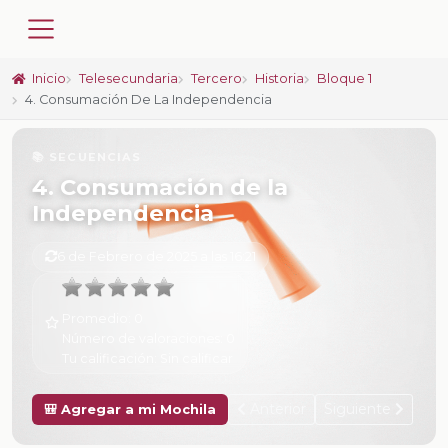
Inicio
Telesecundaria
Tercero
Historia
Bloque 1
4. Consumación De La Independencia
📚 SECUENCIAS
4. Consumación de la
Independencia
6 de Febrero de 2025 a las 16:21
Promedio:
0
Número de valoraciones:
0
Tu calificación:
Sin calificar
Anterior
Siguiente
🎒 Agregar a mi Mochila