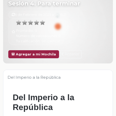
Sesión 4. Para terminar
6 de Febrero de 2025 a las 16:21
Promedio:
0
Número de valoraciones:
0
Tu calificación:
Sin calificar
Anterior
🎒 Agregar a mi Mochila
Del Imperio a la República
Del Imperio a la
República