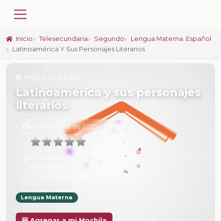
Inicio
Telesecundaria
Segundo
Lengua Materna. Español
Latinoamérica Y Sus Personajes Literarios
📚 FICHA DE CLASE
Latinoamérica y sus personajes
literarios
6 de Febrero de 2025 a las 16:17
Promedio:
0
Número de valoraciones:
0
Tu calificación:
Sin calificar
Lengua Materna
Siguiente
🎒 Agregar a mi Mochila