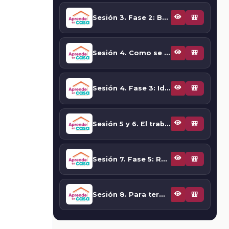
Sesión 3. Fase 2: Buscar y seleccionar fuentes de información
🎒
Sesión 4. Como se leen los textos continuos, discontinuos y mixtos I: mapas, infografías y otros textos informativos
🎒
Sesión 4. Fase 3: Identificar formas de organizar la información
🎒
Sesión 5 y 6. El trabajo colaborativo en la comprensión de textos informativos
🎒
Sesión 7. Fase 5: Reconocer el uso de otros elementos en los textos para su mejor comprensión
🎒
Sesión 8. Para terminar
🎒