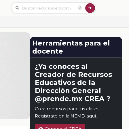
Herramientas para el
docente
¿Ya conoces al
Creador de Recursos
Educativos de la
Dirección General
@prende.mx CREA ?
Crea recursos para tus clases.
Regístrate en la NEMD
aquí
.