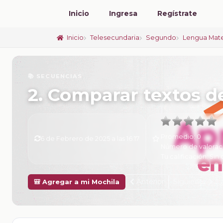
Inicio
Ingresa
Regístrate
Inicio
Telesecundaria
Segundo
Lengua Mate
📚 SECUENCIAS
2. Comparar textos 
Promedio:
0
6 de Febrero de 2025 a las 16:17
Número de valorac
Tu calificación:
Sin 
Anterior
Siguiente
🎒 Agregar a mi Mochila