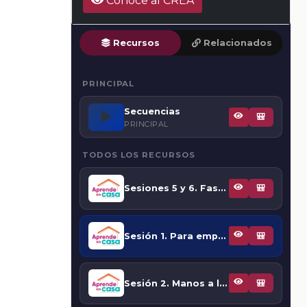
Conoce al CREA
Recursos
Relacionados
PRINCIPAL
Secuencias
▶️
🎒
PRINCIPAL
TODOS LOS RECURSOS
Sesiones 5 y 6. Fase 4: Leer los textos y comparar la información
🎒
Sesión 1. Para empezar
🎒
Sesión 2. Manos a la obra. El proceso para buscar y comparar textos
🎒