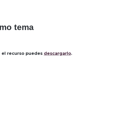
smo tema
za el recurso puedes
descargarlo
.