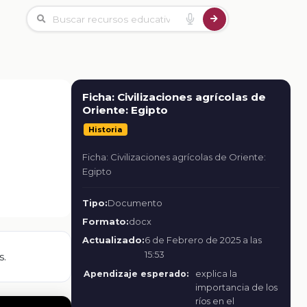
Ficha: Civilizaciones agrícolas de
Oriente: Egipto
Historia
Ficha: Civilizaciones agrícolas de Oriente:
Egipto
Tipo:
Documento
Formato:
docx
Actualizado:
6 de Febrero de 2025 a las
15:53
s.
Apendizaje esperado:
explica la
importancia de los
ríos en el