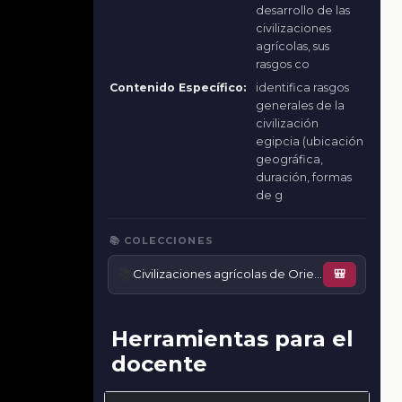
desarrollo de las
civilizaciones
agrícolas, sus
rasgos co
Contenido Específico:
identifica rasgos
generales de la
civilización
egipcia (ubicación
geográfica,
duración, formas
de g
📚 COLECCIONES
📚
Civilizaciones agrícolas de Oriente: Egipto
🎒
Herramientas para el
docente