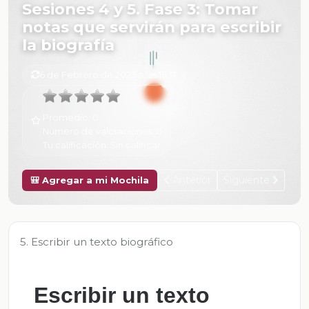
Sesiones 4 y 5. Fase 3: Tomar
notas que servirán para escribir
la biografía
6 de Febrero de 2025 a las 16:17
Promedio:
0
Número de valoraciones:
0
Tu calificación:
Sin calificar
Anterior
Siguiente
🎒 Agregar a mi Mochila
5. Escribir un texto biográfico
Escribir un texto