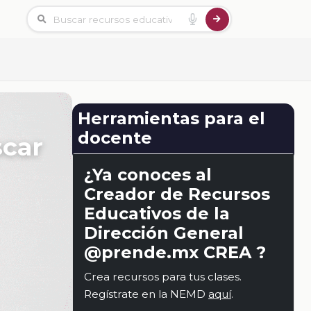
Herramientas para el
docente
scar
¿Ya conoces al
Creador de Recursos
Educativos de la
Dirección General
@prende.mx CREA ?
Crea recursos para tus clases.
Regístrate en la NEMD
aquí
.