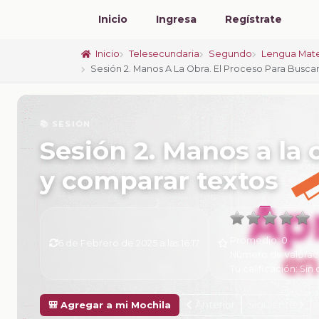
Inicio
Ingresa
Regístrate
Inicio
Telesecundaria
Segundo
Lengua Mate
Sesión 2. Manos A La Obra. El Proceso Para Busca
📚 SESIÓN
Sesión 2. Manos a la 
y comparar textos
Promedio:
0
6 de Febrero de 2025 a las 16:17
Número de valorac
Tu calificación:
Sin 
Anterior
Siguiente
🎒 Agregar a mi Mochila