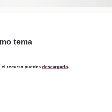
smo tema
za el recurso puedes
descargarlo
.