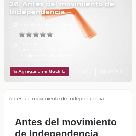
26. Antes del movimiento de
Independencia
6 de Febrero de 2025 a las 16:17
Promedio:
0
Número de valoraciones:
0
Tu calificación:
Sin calificar
Anterior
Siguiente
🎒 Agregar a mi Mochila
Antes del movimiento de Independencia
Antes del movimiento
de Independencia