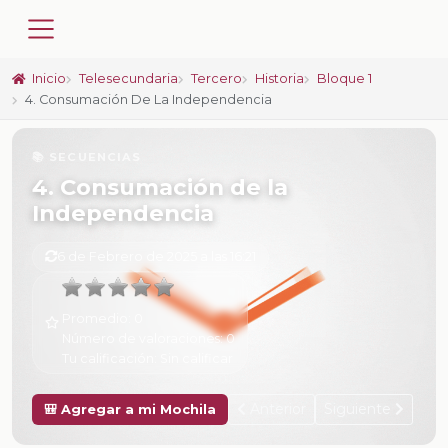
Inicio
Telesecundaria
Tercero
Historia
Bloque 1
4. Consumación De La Independencia
📚 SECUENCIAS
4. Consumación de la
Independencia
6 de Febrero de 2025 a las 16:21
Promedio:
0
Número de valoraciones:
0
Tu calificación:
Sin calificar
Anterior
Siguiente
🎒 Agregar a mi Mochila