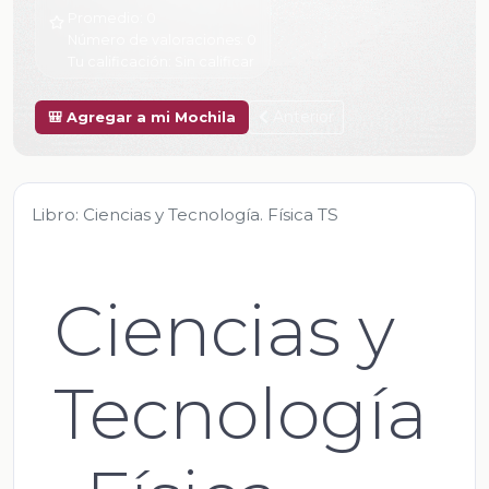
Promedio:
0
Número de valoraciones:
0
Tu calificación:
Sin calificar
Anterior
🎒 Agregar a mi Mochila
Libro: Ciencias y Tecnología. Física TS
Ciencias y
Tecnología