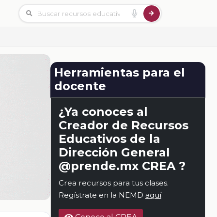
Herramientas para el
docente
¿Ya conoces al
Creador de Recursos
Educativos de la
Dirección General
@prende.mx CREA ?
Crea recursos para tus clases.
Regístrate en la NEMD
aquí
.