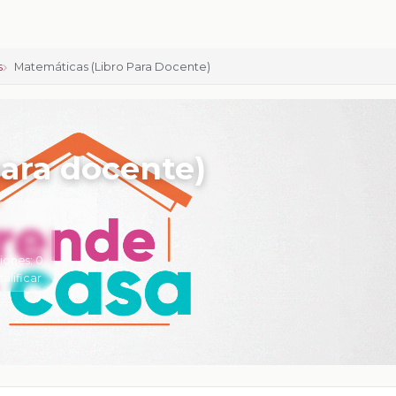
s
Matemáticas (Libro Para Docente)
ara docente)
iones:
0
calificar