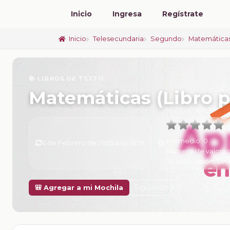
Inicio
Ingresa
Regístrate
Inicio
Telesecundaria
Segundo
Matemática
📚 LIBROS DE TEXTO
Matemáticas (Libro p
Promedio:
0
6 de Febrero de 2025 a las 16:19
Número de valorac
Tu calificación:
Sin 
Siguiente
🎒 Agregar a mi Mochila