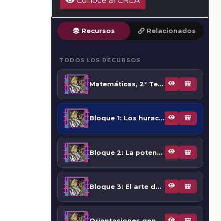
Conoce al CREA
Recursos
Relacionados
TODOS LOS RECURSOS
Matemáticas, 2° Telesecundaria (Libro para docente)
🎒
Bloque 1: Los huracanes y Leonardo, una unión matemática indisoluble
🎒
Bloque 2: La potencia de las matemáticas y el ajedrez
🎒
Bloque 3: El arte de las matemáticas y las matemáticas en el arte
🎒
Orientaciones generales
🎒