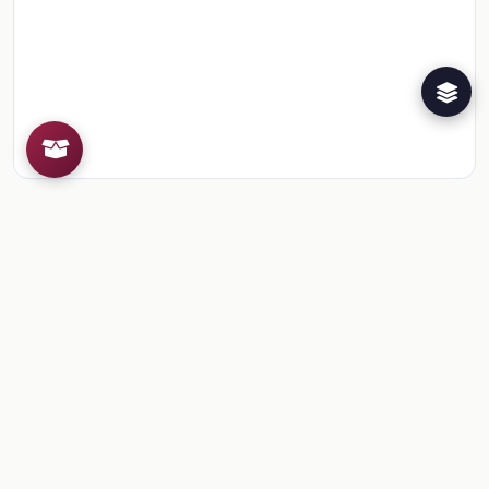
Recursos de la colección
4
📎
Ciencias y Tecnología. Química, 3° Telesecundari
📎
Bloque 1: Propiedades, cambio y estructura
📎
Bloque 2: Estequiometría, rapidez química y peri