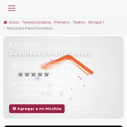
Inicio
Telesecundaria
Primero
Teatro
Bloque 1
Recursos Para Docentes
📚 SECUENCIAS
Recursos para docentes
6 de Febrero de 2025 a las 16:14
Promedio:
0
Número de valoraciones:
0
Tu calificación:
Sin calificar
Anterior
🎒 Agregar a mi Mochila