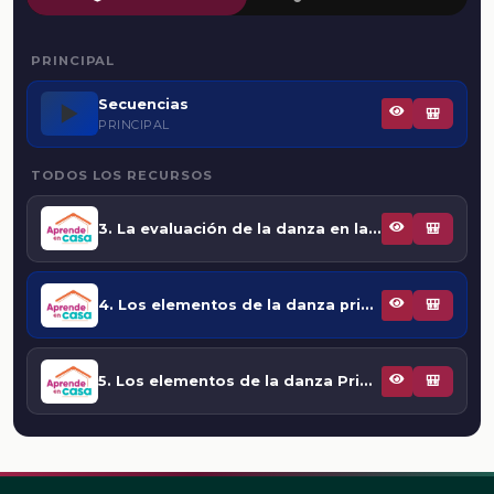
PRINCIPAL
Secuencias
▶️
🎒
PRINCIPAL
TODOS LOS RECURSOS
3. La evaluación de la danza en la escuela
🎒
4. Los elementos de la danza primera parte (Tiempo)
🎒
5. Los elementos de la danza Primera Parte (Espacio)
🎒