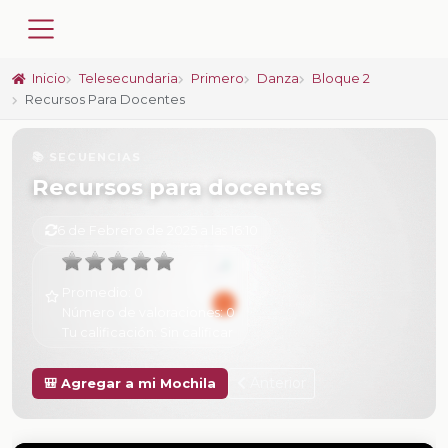
Inicio
Telesecundaria
Primero
Danza
Bloque 2
Recursos Para Docentes
📚 SECUENCIAS
Recursos para docentes
6 de Febrero de 2025 a las 16:10
Promedio:
0
Número de valoraciones:
0
Tu calificación:
Sin calificar
Anterior
🎒 Agregar a mi Mochila