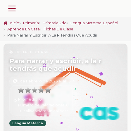
Inicio
Primaria
Primaria 2do
Lengua Materna. Español
Aprende En Casa
Fichas De Clase
Para Narrar Y Escribir, A La R Tendrás Que Acudir
📚 FICHA DE CLASE
Para narrar y escribir, a la r
tendrás que acudir
6 de Febrero de 2025 a las 15:14
Promedio:
0
Número de valoraciones:
0
Tu calificación:
Sin calificar
Lengua Materna