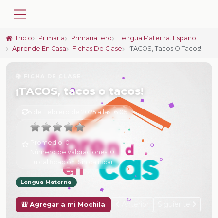
Inicio
Primaria
Primaria 1ero
Lengua Materna. Español
Aprende En Casa
Fichas De Clase
¡TACOS, Tacos O Tacos!
📚 FICHA DE CLASE
¡TACOS, tacos o tacos!
6 de Febrero de 2025 a las 16:05
Promedio:
0
Número de valoraciones:
0
Tu calificación:
Sin calificar
Lengua Materna
Anterior
Siguiente
🎒 Agregar a mi Mochila