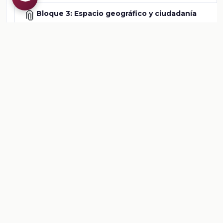
📎
Bloque 3: Espacio geográfico y ciudadanía
Comentarios
Inicia sesion
para dejar un comentario.
💡
Sugerencias de contenido
CONTENIDO