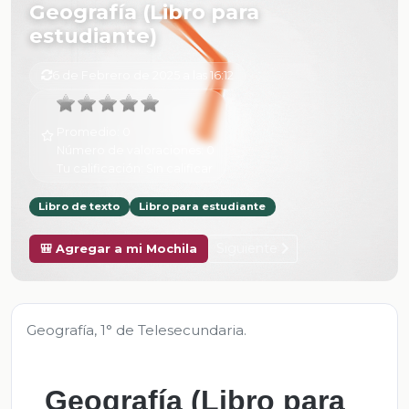
Geografía (Libro para
estudiante)
6 de Febrero de 2025 a las 16:12
Promedio:
0
Número de valoraciones:
0
Tu calificación:
Sin calificar
Libro de texto
Libro para estudiante
Siguiente
🎒 Agregar a mi Mochila
Geografía, 1° de Telesecundaria.
Geografía (Libro para