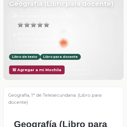
Geografía (Libro para docente)
6 de Febrero de 2025 a las 16:12
Promedio:
0
Número de valoraciones:
0
Tu calificación:
Sin calificar
Libro de texto
Libro para docente
Anterior
🎒 Agregar a mi Mochila
Geografía, 1° de Telesecundaria. (Libro para
docente)
Geografía (Libro para