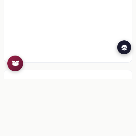
Recursos de la colección
5
📎
Geografía, 1° de Telesecundaria. (Libro para doc
📎
Bloque 1: Espacio geográfico y naturaleza