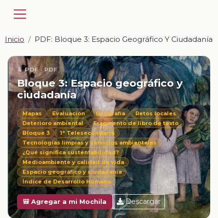
Inicio
PDF: Bloque 3: Espacio Geográfico Y Ciudadanía
📎 PDF · PDF
Bloque 3: Espacio geográfico y
ciudadanía
Mapas
Evaluación
Geografía
Retos locales
Deterioro ambiental
Fragmento de libro de texto
Bloque 3
1° Telesecundaria
Tecnologías limpias y servicios ambientales
¿Qué significa sustentabilidad?
Medioambiente y calidad de vida
Espacio geográfico y ciudadanía
Índice de Desarrollo Humano
Descargar
🎒 Agregar a mi Mochila