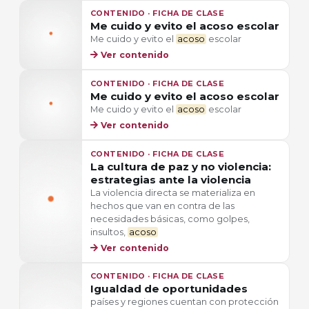
CONTENIDO · FICHA DE CLASE
Me cuido y evito el acoso escolar
Me cuido y evito el
acoso
escolar
Ver contenido
CONTENIDO · FICHA DE CLASE
Me cuido y evito el acoso escolar
Me cuido y evito el
acoso
escolar
Ver contenido
CONTENIDO · FICHA DE CLASE
La cultura de paz y no violencia:
estrategias ante la violencia
La violencia directa se materializa en
hechos que van en contra de las
necesidades básicas, como golpes,
insultos,
acoso
Ver contenido
CONTENIDO · FICHA DE CLASE
Igualdad de oportunidades
países y regiones cuentan con protección