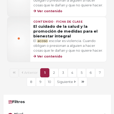
obligan o presionan a alguien a hacer
cosas que le dañan y que no quiere hacer.
Ver contenido
CONTENIDO · FICHA DE CLASE
El cuidado de la salud y la
promoción de medidas para el
bienestar integral
El
acoso
escolar es violencia. Cuando
obligan o presionan a alguien a hacer
cosas que le dañan y que no quiere hacer.
Ver contenido
Anterior
1
2
3
4
5
6
7
8
9
10
Siguiente
Filtros