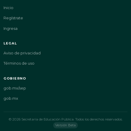
Inicio
Regístrate
Ingresa
LEGAL
Aviso de privacidad
Términos de uso
GOBIERNO
gob.mx/sep
gob.mx
© 2026 Secretaría de Educación Pública. Todos los derechos reservados.
Versión Beta