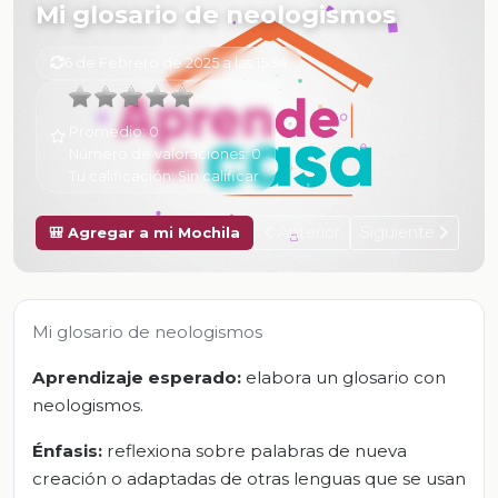
Mi glosario de neologismos
6 de Febrero de 2025 a las 15:34
Promedio:
0
Número de valoraciones:
0
Tu calificación:
Sin calificar
Anterior
Siguiente
🎒 Agregar a mi Mochila
Mi glosario de neologismos
Aprendizaje esperado:
elabora un glosario con
neologismos.
Énfasis:
reflexiona sobre palabras de nueva
creación o adaptadas de otras lenguas que se usan