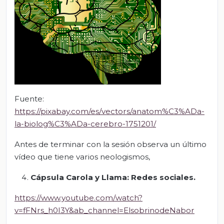
Fuente:
https://pixabay.com/es/vectors/anatom%C3%ADa-
la-biolog%C3%ADa-cerebro-1751201/
Antes de terminar con la sesión observa un último
vídeo que tiene varios neologismos,
Cápsula Carola y Llama: Redes sociales.
https://www.youtube.com/watch?
v=fFNrs_h0I3Y&ab_channel=ElsobrinodeNabor