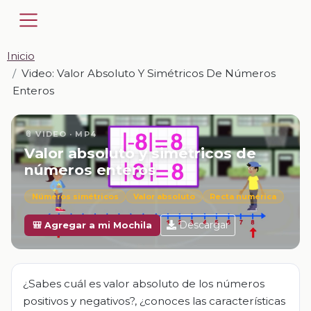
Inicio
Video: Valor Absoluto Y Simétricos De Números
Enteros
📎 VIDEO · MP4
Valor absoluto y simétricos de
números enteros
Números simétricos
Valor absoluto
Recta numérica
Descargar
🎒 Agregar a mi Mochila
¿Sabes cuál es valor absoluto de los números
positivos y negativos?, ¿conoces las características