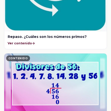
Repaso. ¿Cuáles son los números primos?
Ver contenido
CONTENIDO