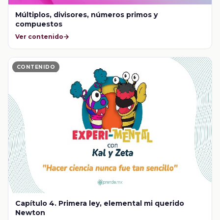
Múltiplos, divisores, números primos y
compuestos
Ver contenido
CONTENIDO
Capítulo 4. Primera ley, elemental mi querido
Newton