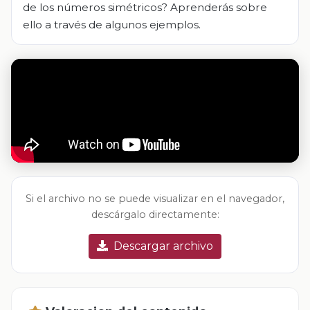
de los números simétricos? Aprenderás sobre
ello a través de algunos ejemplos.
Si el archivo no se puede visualizar en el navegador,
descárgalo directamente:
Descargar archivo