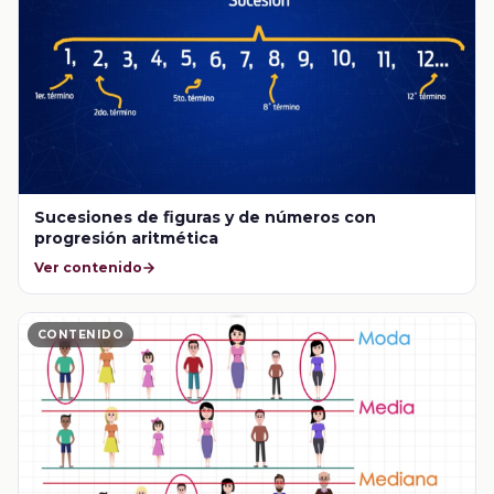
Sucesiones de ﬁguras y de números con
progresión aritmética
Ver contenido
CONTENIDO