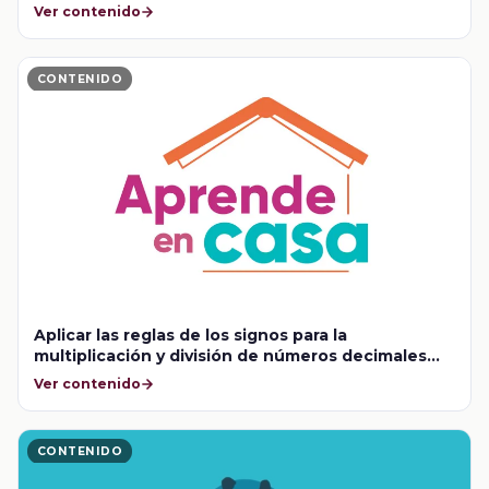
Ver contenido
CONTENIDO
Aplicar las reglas de los signos para la
multiplicación y división de números decimales
positivos y negativos
Ver contenido
CONTENIDO