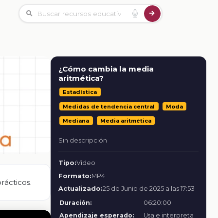
¿Cómo cambia la media
aritmética?
Estadística
Medidas de tendencia central
Moda
Mediana
Media aritmética
Sin descripción
Tipo:
Video
Formato:
MP4
rácticos.
Actualizado:
25 de Junio de 2025 a las 17:53
Duración:
06:20:00
Apendizaje esperado:
Usa e interpreta