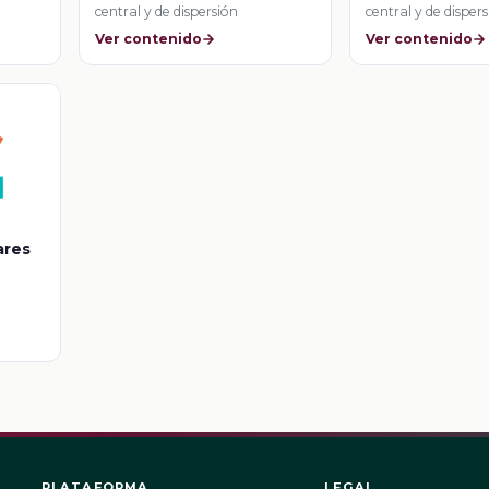
central y de dispersión
central y de disper
Ver contenido
Ver contenido
ares
PLATAFORMA
LEGAL