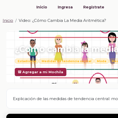
Inicio
Ingresa
Regístrate
Inicio
Video: ¿Cómo Cambia La Media Aritmética?
📎 VIDEO · MP4
¿Cómo cambia la media 
Estadística
Medidas de tendencia central
Moda
Med
Descargar
🎒 Agregar a mi Mochila
Explicación de las medidas de tendencia central: mod