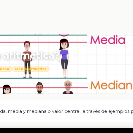
aritmética?
iana
Media aritmética
a, media y mediana o valor central, a través de ejemplos p