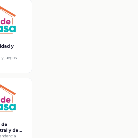
idad y
d y juegos
s de
ral y de
tendencia