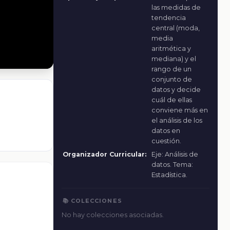
las medidas de
tendencia
central (moda,
media
aritmética y
mediana) y el
rango de un
conjunto de
datos y decide
cuál de ellas
conviene más en
el análisis de los
datos en
cuestión.
Organizador Curricular:
Eje: Análisis de
datos. Tema:
Estadística.
📚 COLECCIONES
No hay colecciones asociadas.