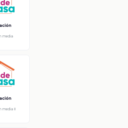
iación
ón media
iación
n media II