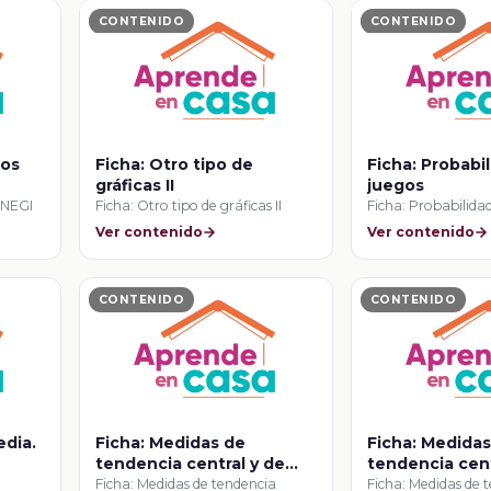
CONTENIDO
CONTENIDO
tos
Ficha: Otro tipo de
Ficha: Probabil
gráficas II
juegos
 INEGI
Ficha: Otro tipo de gráficas II
Ficha: Probabilida
Ver contenido
Ver contenido
CONTENIDO
CONTENIDO
edia.
Ficha: Medidas de
Ficha: Medida
tendencia central y de
tendencia cent
dispersión
dispersión
Ficha: Medidas de tendencia
Ficha: Medidas de 