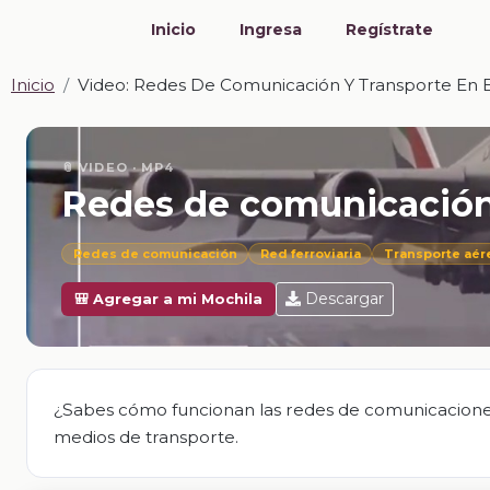
Inicio
Ingresa
Regístrate
Inicio
Video: Redes De Comunicación Y Transporte En
📎 VIDEO · MP4
Redes de comunicación
Redes de comunicación
Red ferroviaria
Transporte aér
Descargar
🎒 Agregar a mi Mochila
¿Sabes cómo funcionan las redes de comunicaciones y
medios de transporte.