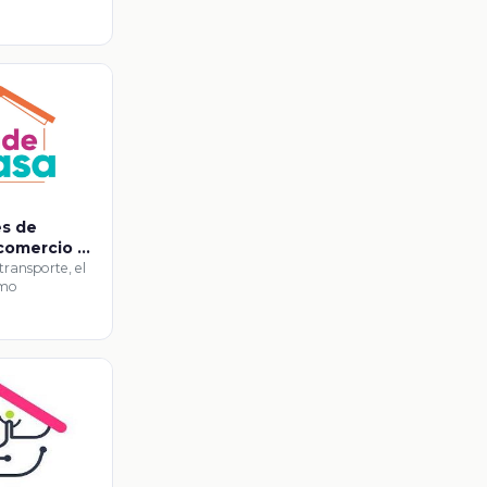
es de
 comercio y
 transporte, el
smo