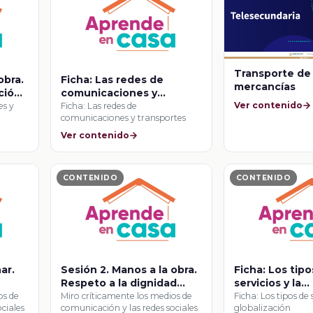
Transporte de
obra.
Ficha: Las redes de
mercancías
ción
comunicaciones y
Ver contenido
transportes
es y
Ficha: Las redes de
comunicaciones y transportes
Ver contenido
CONTENIDO
CONTENIDO
ar.
Sesión 2. Manos a la obra.
Ficha: Los tip
Respeto a la dignidad
servicios y la
humana en entornos
globalización
os de
Miro críticamente los medios de
Ficha: Los tipos de 
ciales
comunicación y las redes sociales
globalización
virtuales