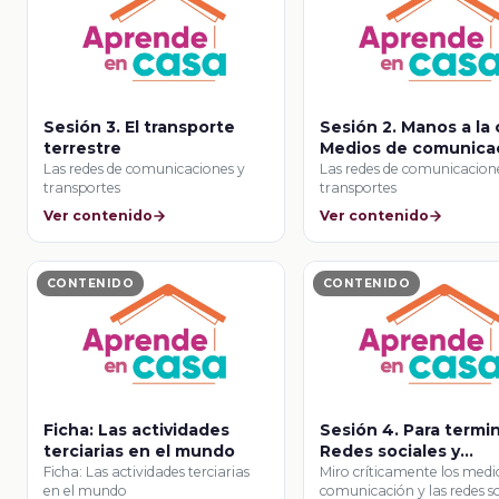
Sesión 3. El transporte
Sesión 2. Manos a la 
terrestre
Medios de comunica
en el intercambio
Las redes de comunicaciones y
Las redes de comunicacion
transportes
transportes
comercial
Ver contenido
Ver contenido
CONTENIDO
CONTENIDO
Ficha: Las actividades
Sesión 4. Para termin
terciarias en el mundo
Redes sociales y
humanizadas
Ficha: Las actividades terciarias
Miro críticamente los medi
en el mundo
comunicación y las redes so