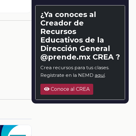
¿Ya conoces al
Creador de
Recursos
Educativos de la
Dirección General
@prende.mx CREA ?
Crea recursos para tus clases.
Regístrate en la NEMD
aquí
.
Conoce al CREA