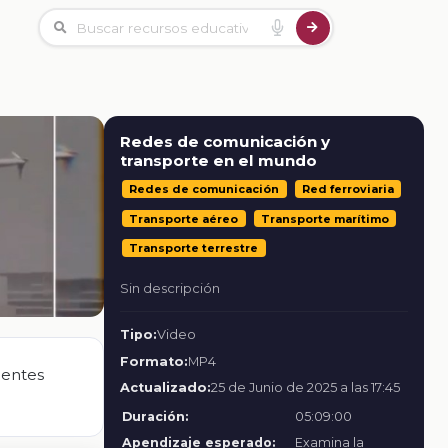
Redes de comunicación y
transporte en el mundo
Redes de comunicación
Red ferroviaria
Transporte aéreo
Transporte marítimo
Transporte terrestre
Sin descripción
Tipo:
Video
Formato:
MP4
rentes
Actualizado:
25 de Junio de 2025 a las 17:45
Duración:
05:09:00
Apendizaje esperado:
Examina la