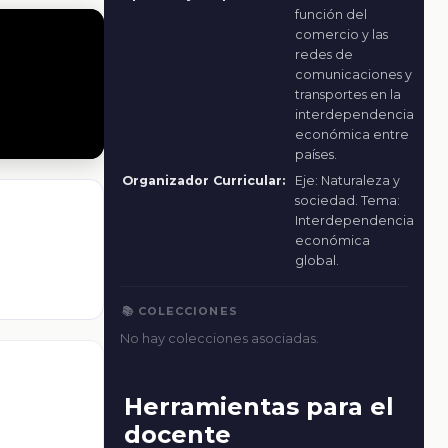
función del
comercio y las
redes de
comunicaciones y
transportes en la
interdependencia
económica entre
países.
Organizador Curricular:
Eje: Naturaleza y
sociedad. Tema:
Interdependencia
económica
global.
📚 COLECCIONES
No hay colecciones asociadas.
Herramientas para el
docente