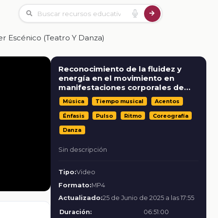
r Escénico (teatro Y Danza)
Reconocimiento de la fluidez y
energía en el movimiento en
manifestaciones corporales de
carácter escénico (teatro y danza)
Música
Tiempo musical
Acentos
Énfasis
Pulso
Ritmo
Coreografía
Danza
Sin descripción
Tipo:
Video
Formato:
MP4
Actualizado:
25 de Junio de 2025 a las 17:55
Duración:
06:51:00