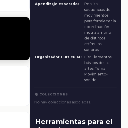
Apendizaje esperado:
Realiza
secuencias de
movimientos
para fortalecer la
coordinación
motriz al ritmo
de distintos
estímulos
sonoros.
Organizador Curricular:
Eje: Elementos
básicos de las
artes. Tema:
Movimiento-
sonido.
📚 COLECCIONES
No hay colecciones asociadas.
Herramientas para el