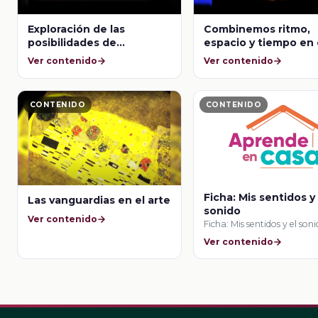
Exploración de las
Combinemos ritmo,
posibilidades de
espacio y tiempo en 
movimiento del cuerpo,
movimiento de nues
Ver contenido
Ver contenido
dirección, soporte,
cuerpo
equilibrio, balance y caída
CONTENIDO
CONTENIDO
Ficha: Mis sentidos y 
Las vanguardias en el arte
sonido
Ver contenido
Ficha: Mis sentidos y el son
Ver contenido