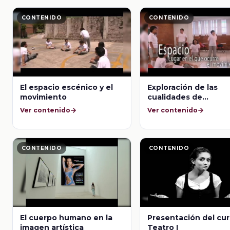
CONTENIDO
CONTENIDO
El espacio escénico y el
Exploración de las
movimiento
cualidades de
movimiento conjuga
Ver contenido
Ver contenido
tiempo, energía, esp
y flujo
CONTENIDO
CONTENIDO
El cuerpo humano en la
Presentación del cur
imagen artística
Teatro I