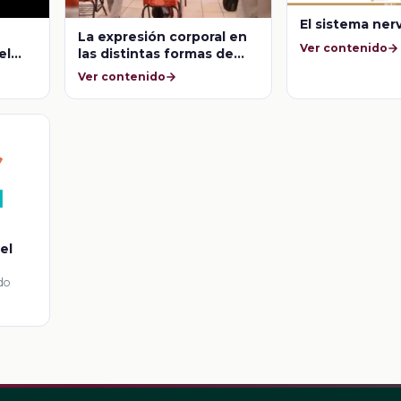
El sistema ner
La expresión corporal en
Ver contenido
el
las distintas formas de
tro
movimiento
Ver contenido
el
ido