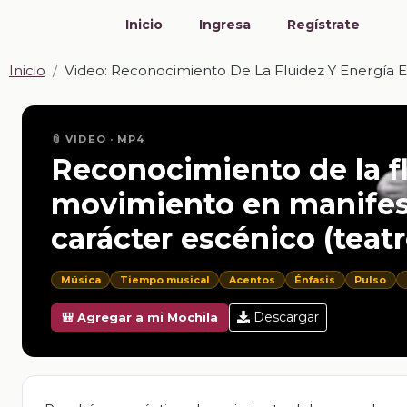
Inicio
Ingresa
Regístrate
Inicio
Video: Reconocimiento De La Fluidez Y Energía E
📎 VIDEO · MP4
Reconocimiento de la fl
movimiento en manifes
carácter escénico (teat
Música
Tiempo musical
Acentos
Énfasis
Pulso
Descargar
🎒 Agregar a mi Mochila