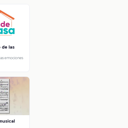
o de las
 las emociones
musical