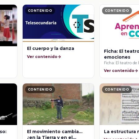
CONTENIDO
CONTENIDO
El cuerpo y la danza
Ficha: El teatr
Ver contenido
emociones
Ficha: El teatro de
do
acio
Ver contenido
CONTENIDO
CONTENIDO
so:
El movimiento cambia...
La estructura 
¿en la Tierra y en el