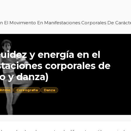
n El Movimiento En Manifestaciones Corporales De Carácte
uidez y energía en el
taciones corporales de
ro y danza)
Ritmo
Coreografía
Danza