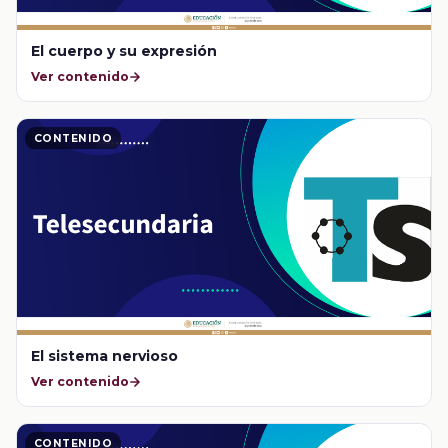
El cuerpo y su expresión
Ver contenido
CONTENIDO
El sistema nervioso
Ver contenido
CONTENIDO