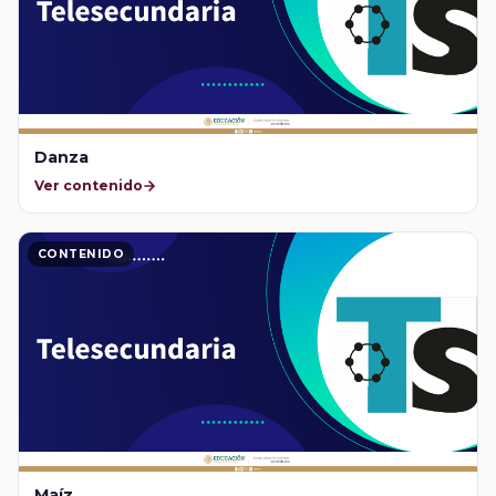
Danza
Ver contenido
CONTENIDO
Maíz