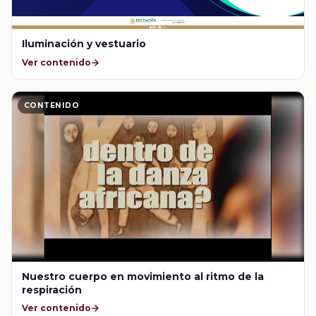
Iluminación y vestuario
Ver contenido
CONTENIDO
Nuestro cuerpo en movimiento al ritmo de la
respiración
Ver contenido