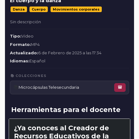
El cuerpo y la danza
Danza
Cuerpo
Movimientos corporales
Sin descripción
Tipo:
Video
Formato:
MP4
Actualizado:
6 de Febrero de 2025 a las 17:34
Idiomas:
Español
📚 COLECCIONES
📚
Microcápsulas Telesecundaria
🎒
Herramientas para el docente
¿Ya conoces al Creador de
Recursos Educativos de la