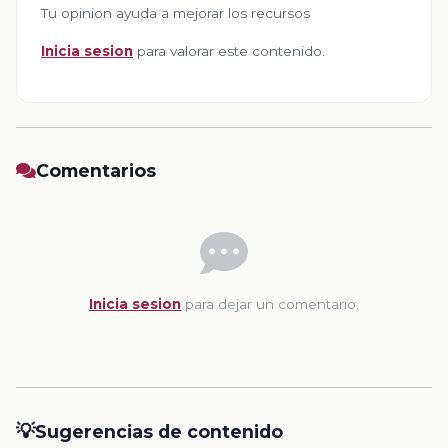
Tu opinion ayuda a mejorar los recursos
Inicia sesion
para valorar este contenido.
Comentarios
Inicia sesion
para dejar un comentario.
💡
Sugerencias de contenido