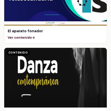
El aparato fonador
Ver contenido
CONTENIDO