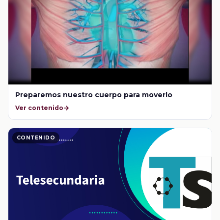
Preparemos nuestro cuerpo para moverlo
Ver contenido
CONTENIDO