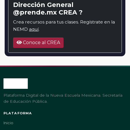
Dirección General
@prende.mx CREA ?
Crea recursos para tus clases. Regístrate en la
NEMD
aquí
.
Conoce al CREA
Plataforma Digital de la Nueva Escuela Mexicana. Secretaría
de Educación Pública.
PLATAFORMA
Inicio