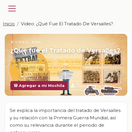
Inicio
Video: ¿Qué Fue El Tratado De Versalles?
📎 VIDEO · MP4
¿Qué fue el Tratado de Versalles?
Tratado de Versalles
Fin de la diplomacia secreta
Pacto de la Sociedad de las Naciones
Segunda Guerra Mundial
Descargar
🎒 Agregar a mi Mochila
Se explica la importancia del tratado de Versalles
y su relación con la Primera Guerra Mundial, así
como su relevancia durante el periodo de