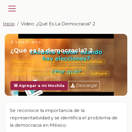
Inicio
Video: ¿Qué Es La Democracia? 2
📎 VIDEO · MP4
¿Qué es la democracia? 2
Democracia
México
Elecciones equitativas
Elecciones libres
Representatividad
Representante ciudadano
Gobierno
Sufragio
Descargar
🎒 Agregar a mi Mochila
Se reconoce la importancia de la
representatividad y se identifica el problema de
la democracia en México.