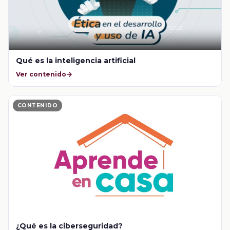
Qué es la inteligencia artificial
Ver contenido
CONTENIDO
¿Qué es la ciberseguridad?