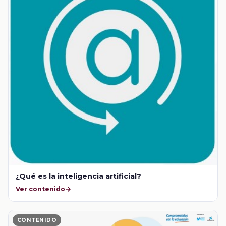
¿Qué es la inteligencia artificial?
Ver contenido
CONTENIDO