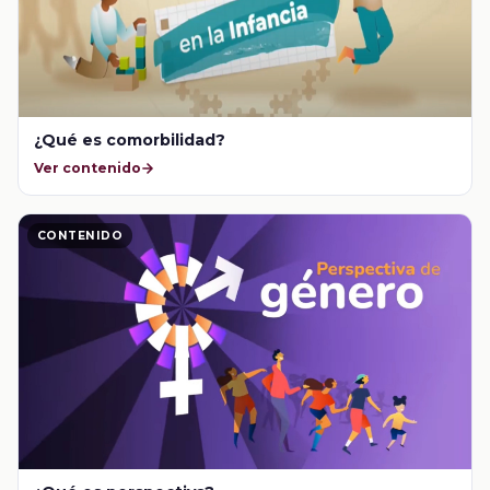
¿Qué es comorbilidad?
Ver contenido
CONTENIDO