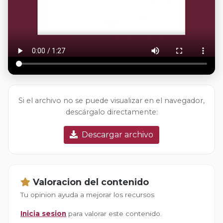
Si el archivo no se puede visualizar en el navegador,
descárgalo directamente:
Descargar archivo
Valoracion del contenido
Tu opinion ayuda a mejorar los recursos
Inicia sesion
para valorar este contenido.