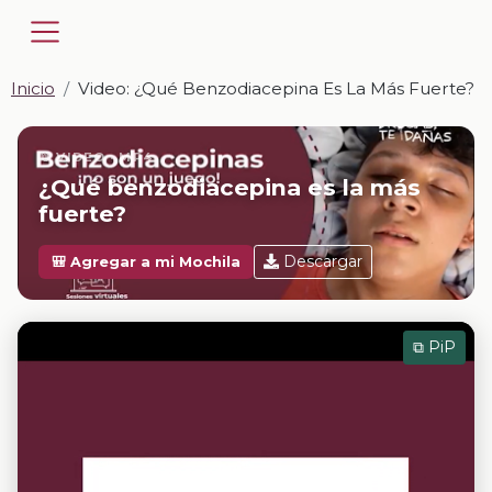
Inicio
Video: ¿Qué Benzodiacepina Es La Más Fuerte?
📎 VIDEO · MP4
¿Qué benzodiacepina es la más
fuerte?
Descargar
🎒 Agregar a mi Mochila
⧉ PiP