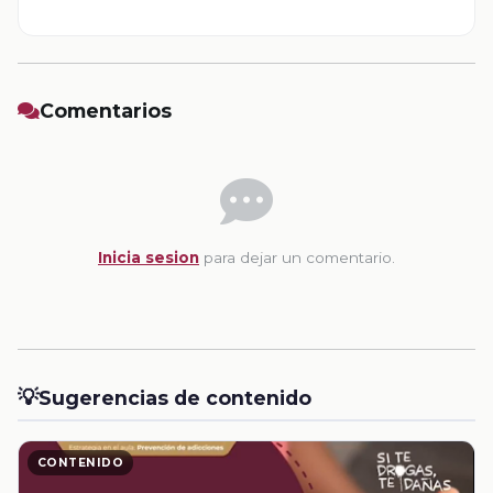
Comentarios
Inicia sesion
para dejar un comentario.
💡
Sugerencias de contenido
CONTENIDO