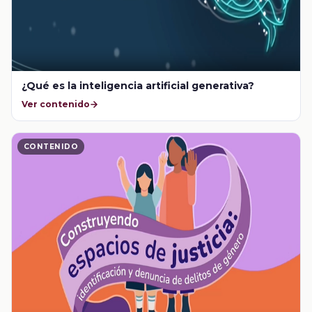
¿Qué es la inteligencia artificial generativa?
Ver contenido
CONTENIDO