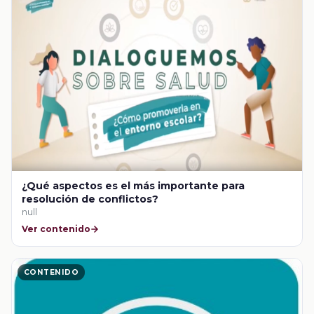
¿Qué aspectos es el más importante para
resolución de conflictos?
null
Ver contenido
CONTENIDO