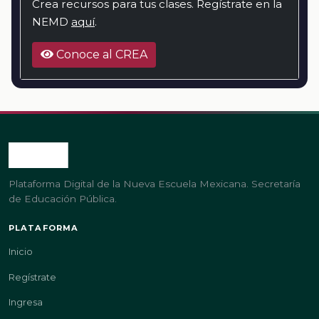
Crea recursos para tus clases. Regístrate en la
NEMD
aquí
.
Conoce al CREA
Plataforma Digital de la Nueva Escuela Mexicana. Secretaría
de Educación Pública.
PLATAFORMA
Inicio
Regístrate
Ingresa