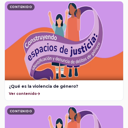
CONTENIDO
¿Qué es la violencia de género?
Ver contenido
CONTENIDO