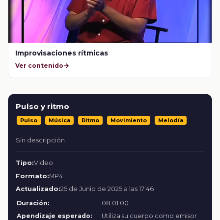
Improvisaciones rítmicas
Ver contenido
Pulso y ritmo
Pulso
Música
Ritmo
Movimiento
Melodía
Sin descripción
Tipo:
Video
Formato:
MP4
Actualizado:
25 de Junio de 2025 a las 17:46
Duración:
08:01:00
Apendizaje esperado:
Utiliza su cuerpo como emisor