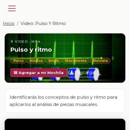
Inicio
Video: Pulso Y Ritmo
📎 VIDEO · MP4
Pulso y ritmo
Pulso
Música
Ritmo
Movimiento
Melodía
Descargar
🎒 Agregar a mi Mochila
Identificarás los conceptos de pulso y ritmo para
aplicarlos al análisis de piezas musicales.