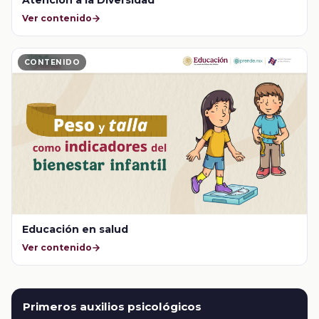
Atención a la Diversidad
Ver contenido
CONTENIDO
Educación en salud
Ver contenido
Primeros auxilios psicológicos