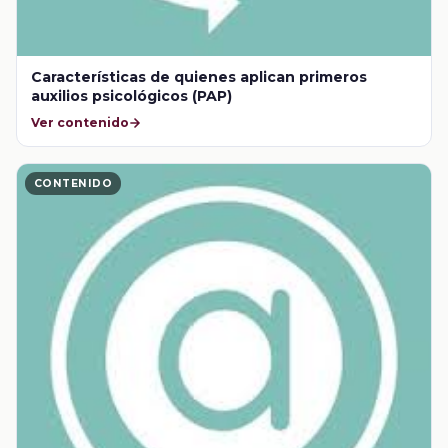
Características de quienes aplican primeros
auxilios psicológicos (PAP)
Ver contenido
CONTENIDO