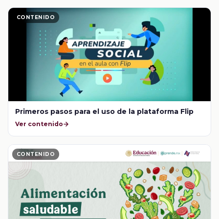
CONTENIDO
Primeros pasos para el uso de la plataforma Flip
Ver contenido
CONTENIDO