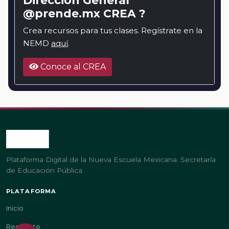
Dirección General
@prende.mx CREA ?
Crea recursos para tus clases. Regístrate en la
NEMD
aquí
.
Conoce al CREA
Plataforma Digital de la Nueva Escuela Mexicana. Secretaría
de Educación Pública.
PLATAFORMA
Inicio
Regístrate