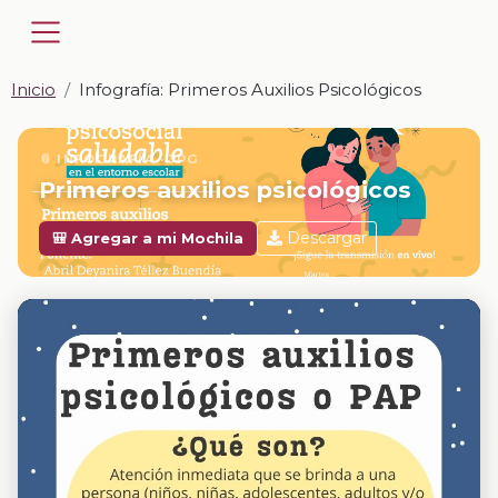
Inicio
Infografía: Primeros Auxilios Psicológicos
📎 INFOGRAFÍA · JPG
Primeros auxilios psicológicos
Descargar
🎒 Agregar a mi Mochila