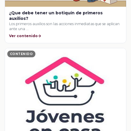
¿Que debe tener un botiquín de primeros
auxilios?
Los primeros auxilios son las acciones inmediatas que se aplican
ante una …
Ver contenido
CONTENIDO