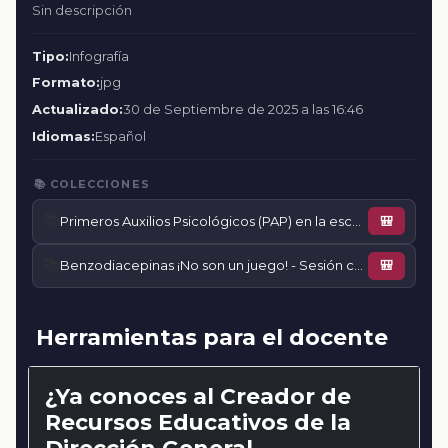
Sin descripción
Tipo:
Infografía
Formato:
jpg
Actualizado:
30 de Septiembre de 2025 a las 16:46
Idiomas:
Español
📚 COLECCIONES
📚
Primeros Auxilios Psicológicos (PAP) en la escuela
🎒
📚
Benzodiacepinas ¡No son un juego! - Sesión con expertos
🎒
Herramientas para el docente
¿Ya conoces al Creador de
Recursos Educativos de la