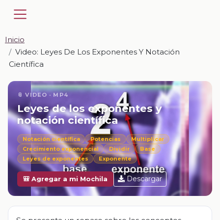
Inicio
Video: Leyes De Los Exponentes Y Notación
Científica
📎 VIDEO · MP4
Leyes de los exponentes y
notación científica
Notación científica
Potencias
Multiplicar
Crecimiento exponencial
Dividir
Base
Leyes de exponentes
Exponente
Descargar
🎒 Agregar a mi Mochila