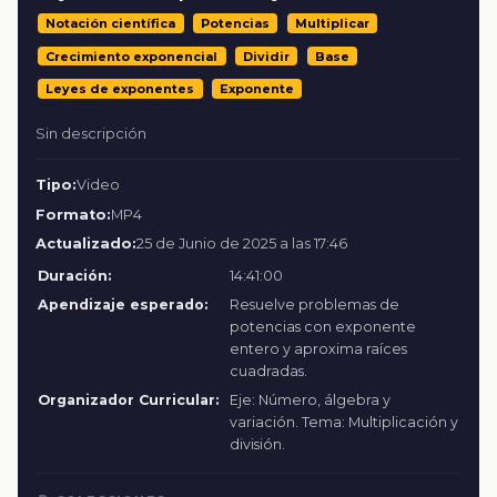
Notación científica
Potencias
Multiplicar
Crecimiento exponencial
Dividir
Base
Leyes de exponentes
Exponente
Sin descripción
Tipo:
Video
Formato:
MP4
Actualizado:
25 de Junio de 2025 a las 17:46
Duración:
14:41:00
Apendizaje esperado:
Resuelve problemas de
potencias con exponente
entero y aproxima raíces
cuadradas.
Organizador Curricular:
Eje: Número, álgebra y
variación. Tema: Multiplicación y
división.