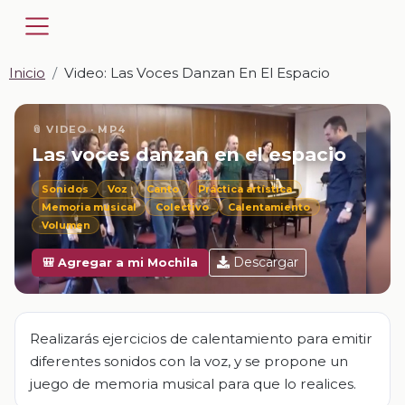
Inicio
Video: Las Voces Danzan En El Espacio
📎 VIDEO · MP4
Las voces danzan en el espacio
Sonidos
Voz
Canto
Práctica artística
Memoria musical
Colectivo
Calentamiento
Volumen
Descargar
🎒 Agregar a mi Mochila
Realizarás ejercicios de calentamiento para emitir
diferentes sonidos con la voz, y se propone un
juego de memoria musical para que lo realices.