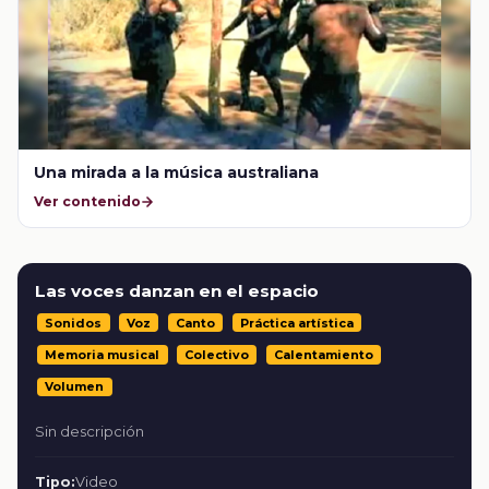
Una mirada a la música australiana
Ver contenido
Las voces danzan en el espacio
Sonidos
Voz
Canto
Práctica artística
Memoria musical
Colectivo
Calentamiento
Volumen
Sin descripción
Tipo:
Video