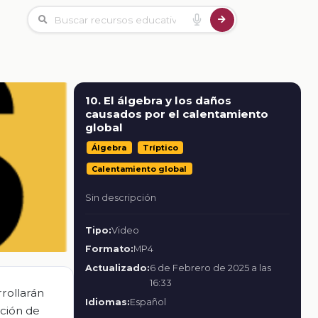
10. El álgebra y los daños
causados por el calentamiento
global
Álgebra
Tríptico
Calentamiento global
Sin descripción
Tipo:
Video
Formato:
MP4
Actualizado:
6 de Febrero de 2025 a las
16:33
rollarán
Idiomas:
Español
ación de