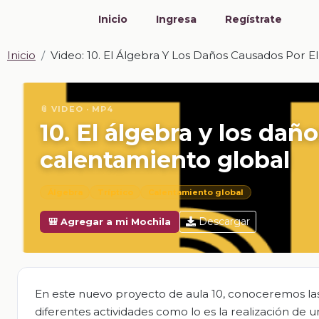
Inicio
Ingresa
Regístrate
Inicio
Video: 10. El Álgebra Y Los Daños Causados Por E
📎 VIDEO · MP4
10. El álgebra y los dañ
calentamiento global
Álgebra
Tríptico
Calentamiento global
Descargar
🎒 Agregar a mi Mochila
En este nuevo proyecto de aula 10, conoceremos las
diferentes actividades como lo es la realización de u