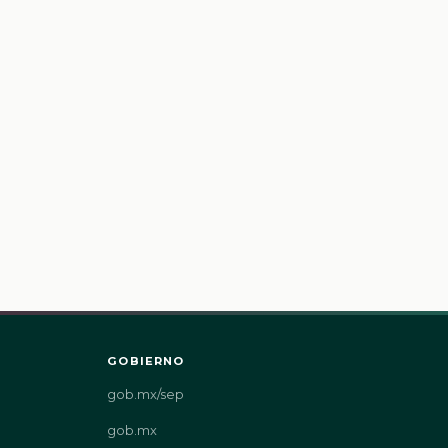
GOBIERNO
gob.mx/sep
gob.mx