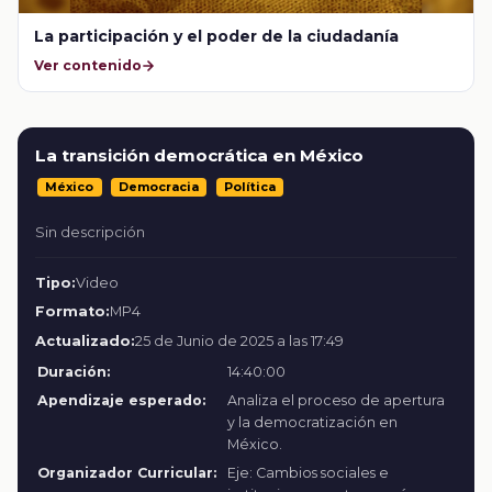
La participación y el poder de la ciudadanía
Ver contenido
La transición democrática en México
México
Democracia
Política
Sin descripción
Tipo:
Video
Formato:
MP4
Actualizado:
25 de Junio de 2025 a las 17:49
Duración:
14:40:00
Apendizaje esperado:
Analiza el proceso de apertura
y la democratización en
México.
Organizador Curricular:
Eje: Cambios sociales e