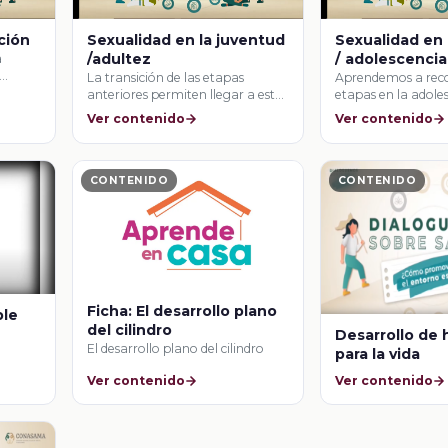
ción
Sexualidad en la juventud
Sexualidad en 
/adultez
/ adolescencia
a
La transición de las etapas
Aprendemos a reco
anteriores permiten llegar a esta
etapas en la adoles
etapa adecuada …
temprana y …
Ver contenido
Ver contenido
CONTENIDO
CONTENIDO
Ficha: El desarrollo plano
ble
del cilindro
Desarrollo de 
El desarrollo plano del cilindro
para la vida
Ver contenido
Ver contenido