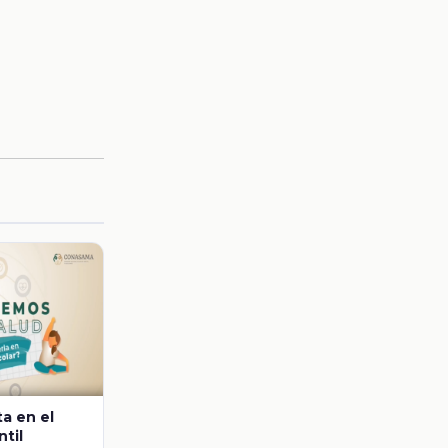
ta en el
ntil