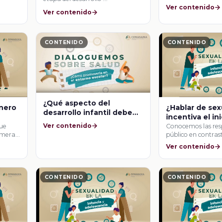
Ver contenido
Ver contenido
CONTENIDO
CONTENIDO
¿Qué aspecto del
énero
¿Hablar de sex
desarrollo infantil debe
incentiva el in
considerarse como
Ver contenido
temprano de la
que
Conocemos las res
prioritario?
rimeras
público en contras
sexual?
opinión de la …
Ver contenido
CONTENIDO
CONTENIDO