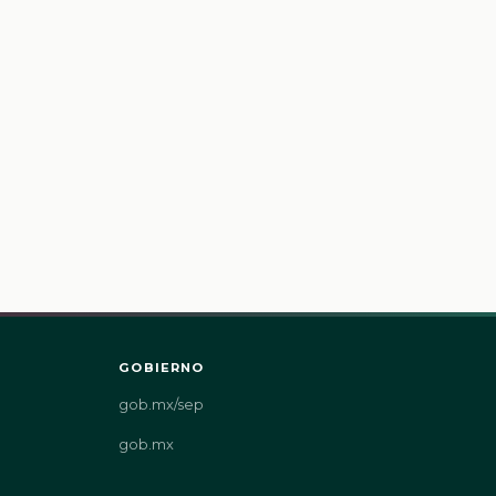
GOBIERNO
gob.mx/sep
gob.mx