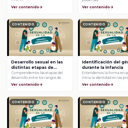
Ver contenido
Ver contenido
CONTENIDO
CONTENIDO
Desarrollo sexual en las
Identificación del g
distintas etapas de
durante la infancia
desarrollo
Comprendemos las etapas del
Entendemos la forma en 
desarrollo entre los rangos de
inicia la identidad en las p
edad de 2 …
etapas …
Ver contenido
Ver contenido
CONTENIDO
CONTENIDO