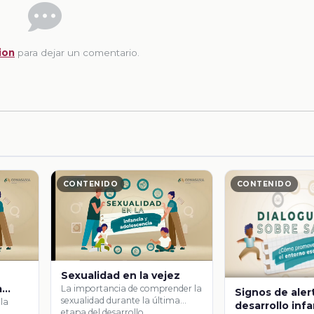
ion
para dejar un comentario.
CONTENIDO
CONTENIDO
Sexualidad en la vejez
a
La importancia de comprender la
Signos de aler
sexualidad durante la última
ncia
 la
desarrollo infa
etapa del desarrollo …