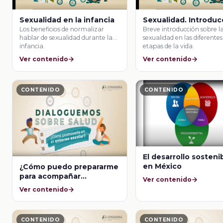
Sexualidad en la infancia
Sexualidad. Introduc
Los beneficios de normalizar
Breve introducción sobre l
hablar de sexualidad durante la
sexualidad en las diferentes
infancia.
etapas de la vida.
Ver contenido
Ver contenido
CONTENIDO
CONTENIDO
El desarrollo sosteni
en México
¿Cómo puedo prepararme
para acompañar
Ver contenido
emocionalmente a niñas y
Ver contenido
niños en su desarrollo
infantil?
CONTENIDO
CONTENIDO