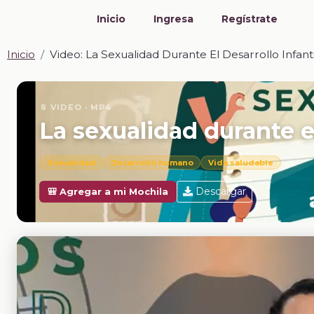
Inicio
Ingresa
Regístrate
Inicio
Video: La Sexualidad Durante El Desarrollo Infanti
📎 VIDEO · MP4
La sexualidad durante el
Sexualidad
Desarrollo humano
Vida saludable
Descargar
🎒 Agregar a mi Mochila