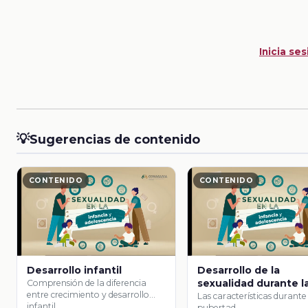
Inicia ses
💡
Sugerencias de contenido
CONTENIDO
CONTENIDO
Desarrollo infantil
Desarrollo de la
sexualidad durante l
Comprensión de la diferencia
entre crecimiento y desarrollo
pubertad / adolesce
Las características durante
infantil.
pubertad.