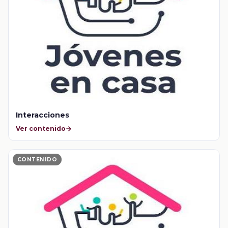
Interacciones
Ver contenido
CONTENIDO