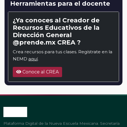
Herramientas para el docente
¿Ya conoces al Creador de
Recursos Educativos de la
Dirección General
@prende.mx CREA ?
Crea recursos para tus clases. Regístrate en la
NEMD
aquí
.
Conoce al CREA
Plataforma Digital de la Nueva Escuela Mexicana. Secretaría