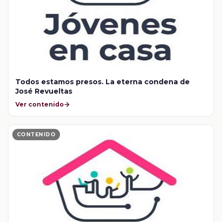
Todos estamos presos. La eterna condena de
José Revueltas
Ver contenido
CONTENIDO