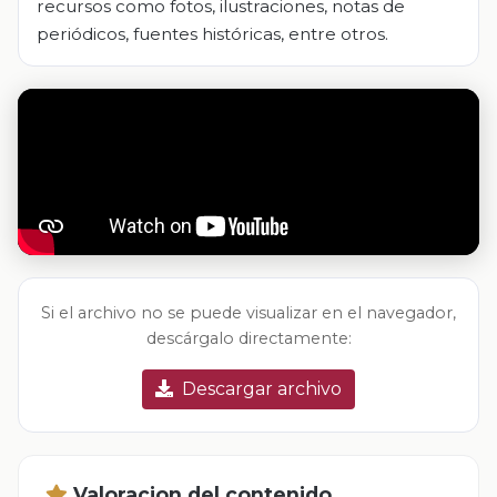
recursos como fotos, ilustraciones, notas de
periódicos, fuentes históricas, entre otros.
Si el archivo no se puede visualizar en el navegador,
descárgalo directamente:
Descargar archivo
Valoracion del contenido