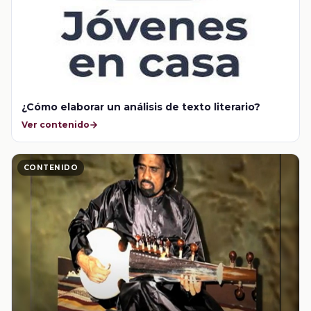
¿Cómo elaborar un análisis de texto literario?
Ver contenido
CONTENIDO