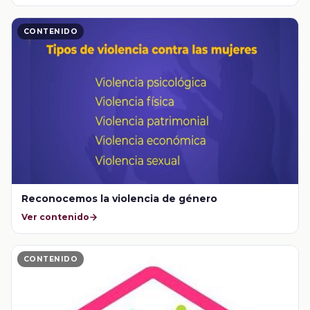
CONTENIDO
Reconocemos la violencia de género
Ver contenido
CONTENIDO