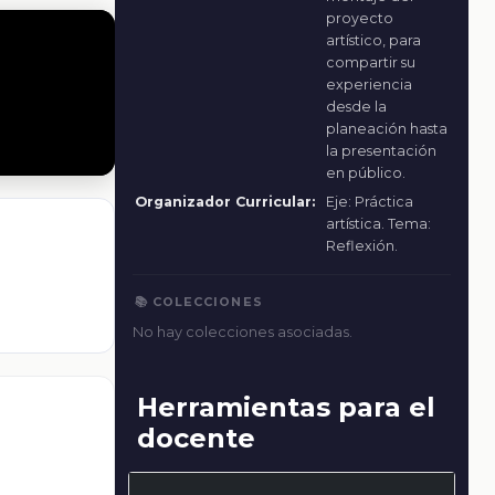
proyecto
artístico, para
compartir su
experiencia
desde la
planeación hasta
la presentación
en público.
Organizador Curricular:
Eje: Práctica
artística. Tema:
Reflexión.
📚 COLECCIONES
No hay colecciones asociadas.
Herramientas para el
docente