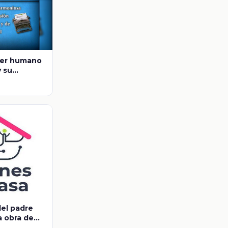
 ser humano
y su
distintas
del padre
a obra de
asco