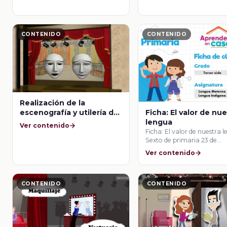
CONTENIDO
CONTENIDO
Realización de la
escenografía y utilería de
Ficha: El valor de nu
su puesta en escena
lengua
Ver contenido
Ficha: El valor de nuestra 
Sexto de primaria 23 de
septiembre
Ver contenido
CONTENIDO
CONTENIDO