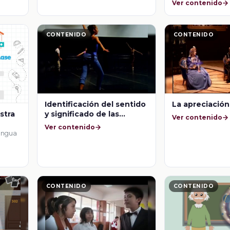
Ver contenido
CONTENIDO
CONTENIDO
Identificación del sentido
La apreciación
y significado de las
estra
Ver contenido
formas producidas en
Ver contenido
movimientos que utilizan
lengua
apoyos externos
CONTENIDO
CONTENIDO