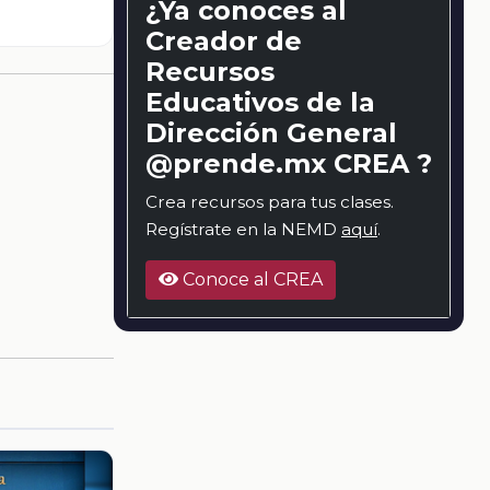
¿Ya conoces al
Creador de
Recursos
Educativos de la
Dirección General
@prende.mx CREA ?
Crea recursos para tus clases.
Regístrate en la NEMD
aquí
.
Conoce al CREA