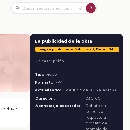
La publicidad de la obra
Imagen publicitaria, Publicidad, Cartel, Difusión de la información, Obra, Teatro
Sin descripción
Tipo:
Video
Formato:
MP4
Actualizado:
25 de Junio de 2025 a las 17:59
Duración:
03:51:00
Apendizaje esperado:
Debate en
 incluye
colectivo
respecto al
proceso de
montaje del