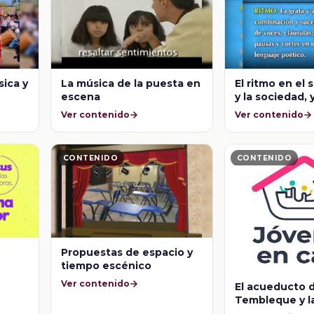
sica y
La música de la puesta en
El ritmo en el
escena
y la sociedad, 
significado en 
Ver contenido
Ver contenido
disciplinas
CONTENIDO
CONTENIDO
Propuestas de espacio y
tiempo escénico
Ver contenido
El acueducto 
Tembleque y l
José María Vel