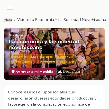
Inicio
Video: La Economía Y La Sociedad Novohispana
📎 VIDEO · MP4
La economía y la sociedad
novohispana
Economía
Exportaciones
Siglo XVIII
Nueva España
Actividades productivas
Minería
Descargar
🎒 Agregar a mi Mochila
Conocerás a los grupos sociales que
desarrollaron diversas actividades productivas y
favorecieron la consolidación económica de