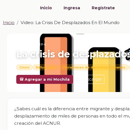
Inicio
Ingresa
Regístrate
Inicio
Video: La Crisis De Desplazados En El Mundo
📎 VIDEO · MP4
La crisis de desplazad
Crisis
Refugiados
Violaciones de derechos humanos
Descargar
🎒 Agregar a mi Mochila
¿Sabes cuál es la diferencia entre migrante y despla
desplazamiento de miles de personas en todo el mun
creación del ACNUR.