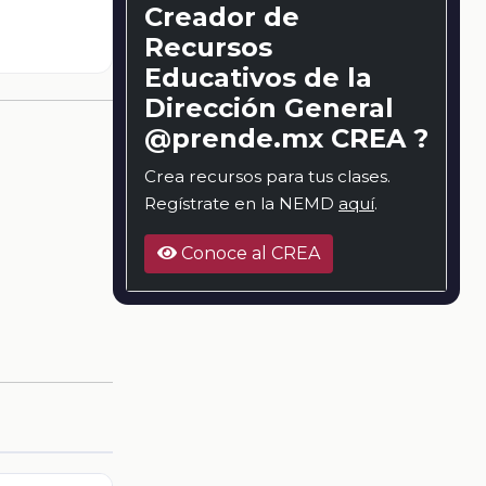
Creador de
Recursos
Educativos de la
Dirección General
@prende.mx CREA ?
Crea recursos para tus clases.
Regístrate en la NEMD
aquí
.
Conoce al CREA