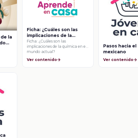
Ficha: ¿Cuáles son las
implicaciones de la
de la
química en el mundo
Ficha: ¿Cuáles son las
ndo
Pasos hacia el
implicaciones de la química en el
actual?
mexicano
mundo actual?
Ver contenido
Ver contenido
ica