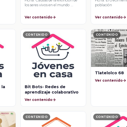
vivos en el mundo actual
Ficha: Causas de la extinción de
Ficha: El crecimien
los seres vivos en el mundo …
población
Ver contenido
Ver contenido
CONTENIDO
CONTENIDO
Tlatelolco 68
Ver contenido
 la
Bit Bots- Redes de
aprendizaje colaborativo
Ver contenido
CONTENIDO
CONTENIDO