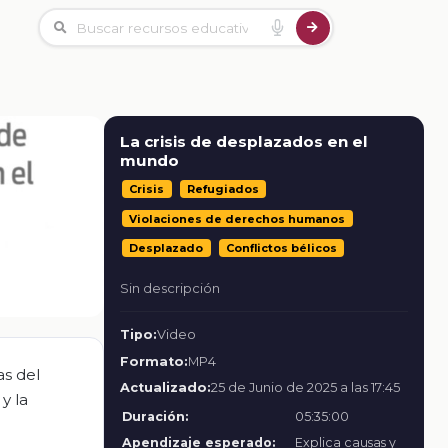
La crisis de desplazados en el
mundo
Crisis
Refugiados
Violaciones de derechos humanos
Desplazado
Conflictos bélicos
Sin descripción
Tipo:
Video
Formato:
MP4
as del
Actualizado:
25 de Junio de 2025 a las 17:45
y la
Duración:
05:35:00
Apendizaje esperado:
Explica causas y