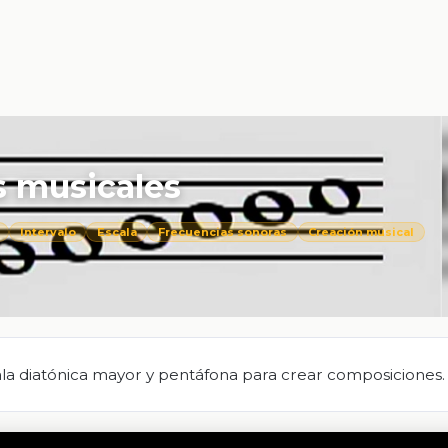
s musicales
Intervalo
Escala
Frecuencias sonoras
Creación musical
a diatónica mayor y pentáfona para crear composiciones.