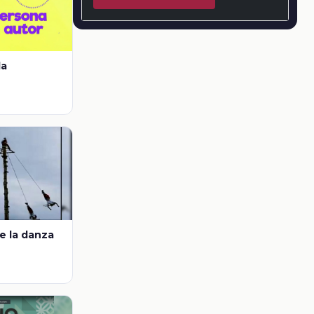
la
e la danza