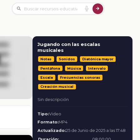
Jugando con las escalas
musicales
Notas
Sonidos
Diatónica mayor
Pentáfona
Música
Intervalo
Escala
Frecuencias sonoras
Creación musical
Sin descripción
Tipo:
Video
Formato:
MP4
Actualizado:
25 de Junio de 2025 a las 17:48
Duración:
08:00:00