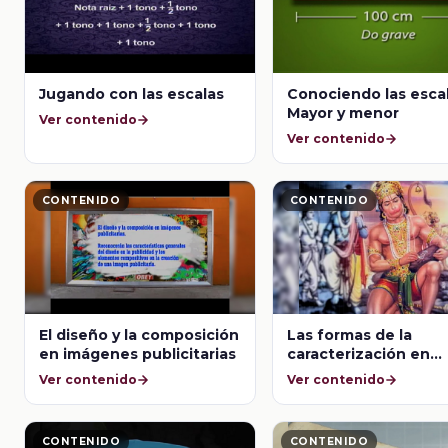
Jugando con las escalas
Conociendo las escal
Mayor y menor
Ver contenido
Ver contenido
CONTENIDO
CONTENIDO
El diseño y la composición
Las formas de la
en imágenes publicitarias
caracterización en
diferentes tipos de r
Ver contenido
Ver contenido
representaciones
teatrales
CONTENIDO
CONTENIDO