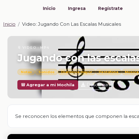
Inicio
Ingresa
Regístrate
Inicio
Video: Jugando Con Las Escalas Musicales
📎 VIDEO · MP4
Jugando con las escala
Notas
Sonidos
Diatónica mayor
Pentáfona
Música
Descargar
🎒 Agregar a mi Mochila
Se reconocen los elementos que componen la escal