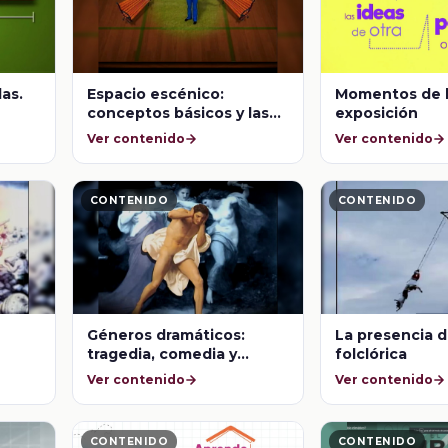
as.
Espacio escénico:
Momentos de 
conceptos básicos y las
exposición
zonas en que se divide
Ver contenido
Ver contenido
CONTENIDO
CONTENIDO
Géneros dramáticos:
La presencia d
tragedia, comedia y
folclórica
itos y
tragicomedia
Ver contenido
Ver contenido
CONTENIDO
CONTENIDO