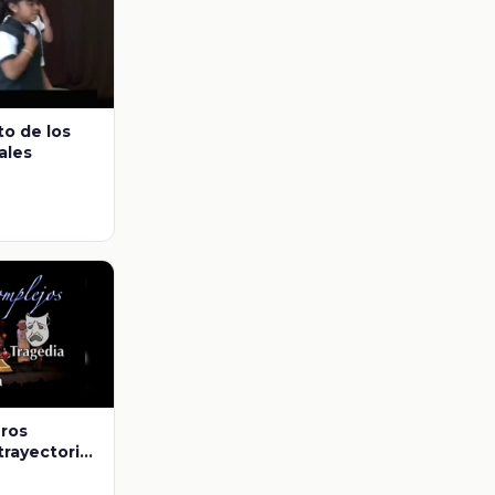
o de los
ales
eros
trayectoria
 el término