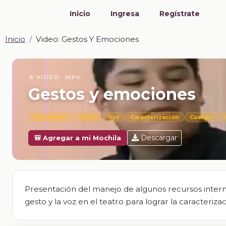
Inicio
Ingresa
Regístrate
Inicio
Video: Gestos Y Emociones
📎 VIDEO · MP4
Gestos y emociones
Emociones
Gesto
Voz
Caracterización
Cuerpo
Descargar
🎒 Agregar a mi Mochila
Presentación del manejo de algunos recursos inter
gesto y la voz en el teatro para lograr la caracteriz