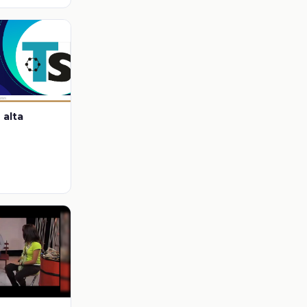
del
al
 alta