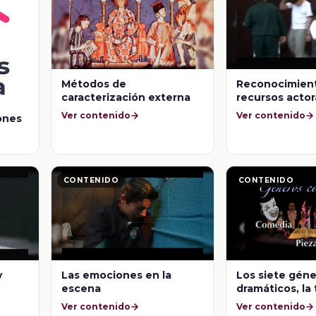
Métodos de
Reconocimient
caracterización externa
recursos actor
Ver contenido
Ver contenido
iones
CONTENIDO
CONTENIDO
y
Las emociones en la
Los siete gén
escena
dramáticos, la 
del personaje
Ver contenido
Ver contenido
protagónico, y