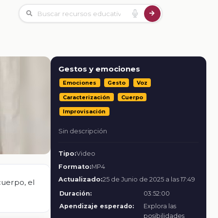
Gestos y emociones
Emociones
Gesto
Voz
Caracterización
Cuerpo
Improvisación
Sin descripción
Tipo:
Video
Formato:
MP4
Actualizado:
25 de Junio de 2025 a las 17:49
uerpo, el
Duración:
03:52:00
Apendizaje esperado:
Explora las
posibilidades